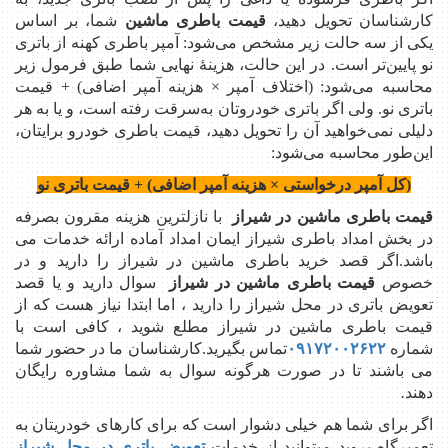
کارشناسان تحویل دهید،
قیمت باطری ماشین
شما، بر اساس
یکی از سه حالت زیر مشخص می‌شود: آمپر باطری کهنه از باتری
نو پایین‌تر است. در این حالت، هزینۀ نهایی شما طبق فرمول زیر
محاسبه می‌شود: (اختلاف آمپر × هزینه آمپر اضافی) + قیمت
باتری نو. ولی اگر باتری خودروتان به‌سرقت رفته است، و یا به هر
دلیلی نمی‌خواهید آن را تحویل دهید، قیمت باطری خودرو برایتان،
این‌طور محاسبه می‌شود:
(کل آمپر درخواستی × هزینه آمپر اضافی) + قیمت باتری نو
قیمت باطری ماشین در شیراز
با نازلترین هزینه مقرون بصرفه
در بخش امداد باطری شیراز ایمان امداد آماده ارائه خدمات می
باشد.اگر قصد خرید باطری ماشین در شیراز را دارید و در
خصوص
قیمت باطری ماشین در شیراز
سوال دارید و یا قصد
تعویض باتری در محل شیراز را دارید ، اما ابتدا نیاز هست که از
قیمت باطری ماشین در شیراز مطلع شوید ، کافی است با
شماره
۰۹۱۷۲۰۰۲۶۲۲
تماس بگیرید.کارشناسان ما در حضور شما
می باشند تا در صورت هرگونه سوال به شما مشاوره رایگان
دهند
.
اگر برای شما هم خیلی دشوار است که برای کارهای خودریتان به
تعمیرگاه بروید میتوانید از خدمات
تعویض باتری در محل شیراز