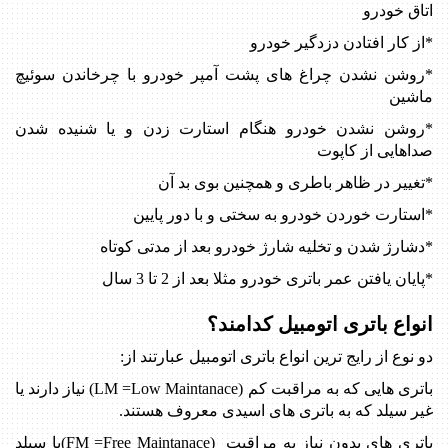
اتاق خودرو
*از کار افتادن دزدگیر خودرو
*روشن نشدن چراغ های پشت آمپر خودرو با چرخاندن سوئیچ
ماشین
*روشن نشدن خودرو هنگام استارت زدن و یا شنیده شدن
صداهایی از کاپوت
*تغییر در ظاهر باطری و همچنین بوی بد آن
*استارت خوردن خودرو به سختی و با دور پایین
*دشارژ شدن و تخلیه شارژ خودرو بعد از مدتی کوتاه
*پایان یافتن عمر باتری خودرو مثلا بعد از 2 تا 3 سال
انواع باتری اتومبیل کدامند؟
دو نوع از رایج ترین انواع باتری اتومبیل عبارتند از
:
باتری هایی که به مراقبت کم
(LM =Low Maintanace)
نیاز دارند یا
غیر سیلد که به باتری های اسیدی معروف هستند
.
باتری های بدون نیاز به مراقبت
(FM =Free Maintanace)
یا سیلد